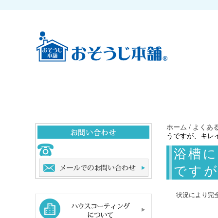
ホーム
/
よくあ
うですが、キレ
浴槽
です
状況により完